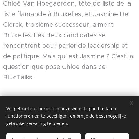
Chloë Van Hoegaerden, tête de liste de la
liste flamande à Bruxelles, et Jasmine De
Clerck, troisième successeur, aiment
Bruxelles. Les deux candidates se
rencontrent pour parler de leadership et
de politique. Mais qui est Jasmine ? C'est la
question que pose Chloë dans ce
BlueTalks.
Oudere berichten
Wij gebruiken cookies om onze website goed te laten
functioneren en te beveiligen, en om je de best mogelijke
gebruikerservaring te bieden.
BlueTalks
Alle rechten voorbehouden 2023