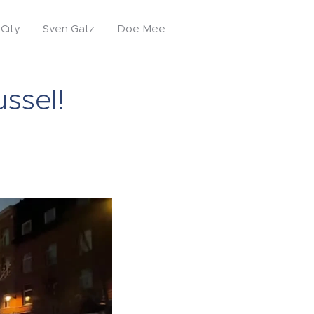
City
Sven Gatz
Doe Mee
ussel!