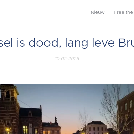
Nieuw
Free the 
el is dood, lang leve Br
10-02-2025