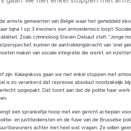
kovs gaan we niet enkel stoppen met armo
 de armste gemeenten van België waar het gemiddeld ink
waar bijna 1 op 3 inwoners een armoederisico loopt. Sociale
tabiliteit. Zoals criminoloog Steven Debaut stelt: "Jonge 
perspectief, kunnen de aantrekkingskracht van 'snel geld
eten maken van sociale integratie die werkt, en inzette
f zijn. Kalasjnikovs gaan we niet enkel stoppen met armo
ssel is zo verankerd dat repressie absoluut noodzakelijk bli
erlecht opgepakt. Dat toont aan dat de politie haar werk 
pen.
engt een sprankeltje hoop met een gericht actieplan voor 
litie- en justitiediensten en de fusie van de Brusselse pol
buurtbewoners achter met heel wat vragen. Ze willen gee