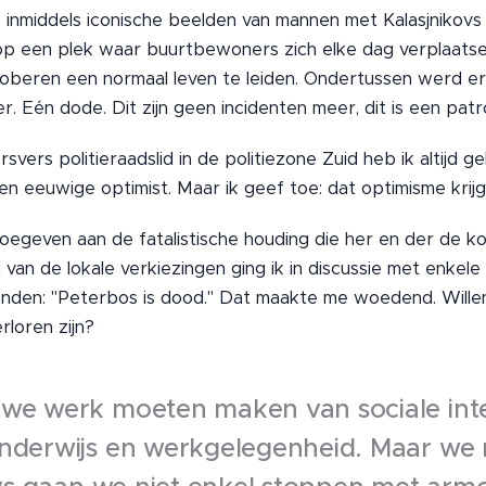
e inmiddels iconische beelden van mannen met Kalasjnikovs 
p een plek waar buurtbewoners zich elke dag verplaatse
oberen een normaal leven te leiden. Ondertussen werd e
r. Eén dode. Dit zijn geen incidenten meer, dit is een pat
svers politieraadslid in de politiezone Zuid heb ik altijd ge
n eeuwige optimist. Maar ik geef toe: dat optimisme krij
toegeven aan de fatalistische houding die her en der de 
n de lokale verkiezingen ging ik in discussie met enkele a
nden: "Peterbos is dood." Dat maakte me woedend. Will
loren zijn?
 we werk moeten maken van sociale inte
onderwijs en werkgelegenheid. Maar we 