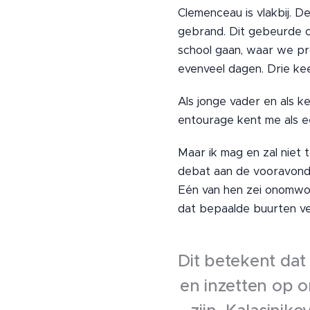
Clemenceau is vlakbij. D
gebrand. Dit gebeurde o
school gaan, waar we pr
evenveel dagen. Drie kee
Als jonge vader en als ker
entourage kent me als ee
Maar ik mag en zal niet 
debat aan de vooravond va
Eén van hen zei onomwo
dat bepaalde buurten ver
Dit betekent dat
en inzetten op 