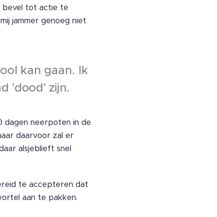
 bevel tot actie te
t mij jammer genoeg niet
hool kan gaan. Ik
d 'dood' zijn.
00 dagen neerpoten in de
maar daarvoor zal er
r alsjeblieft snel
 bereid te accepteren dat
wortel aan te pakken.