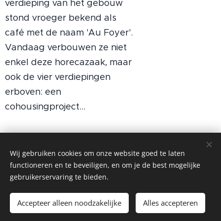
verdieping van het gebouw
stond vroeger bekend als
café met de naam 'Au Foyer'.
Vandaag verbouwen ze niet
enkel deze horecazaak, maar
ook de vier verdiepingen
erboven: een
cohousingproject...
Wij gebruiken cookies om onze website goed te laten
functioneren en te beveiligen, en om je de best mogelijke
gebruikerservaring te bieden.
BlueTalks
Alle rechten voorbehouden 2023
Accepteer alleen noodzakelijke
Alles accepteren
Cookies