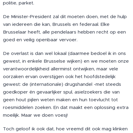
politie, parket.
De Minister-President zal dit moeten doen, met de hulp
van iedereen die kan, Brussels en federaal. Elke
Brusselaar heeft, alle pendelaars hebben recht op een
goed en veilig openbaar vervoer.
De overlast is dan wel lokaal (daarmee bedoel ik in ons
gewest, in enkele Brusselse wijken) en we moeten onze
verantwoordelijkheid allerminst ontwijken, maar vele
oorzaken ervan overstijgen ook het hoofdstedelijk
gewest: de (internationale) drugshandel -met steeds
goedkoper én gevaarlijker spul, asielzoekers die van
geen hout pijlen weten maken en hun toevlucht tot
roesmiddelen zoeken. En dat maakt een oplossing extra
moeilijk. Maar we doen voesj!
Toch geloof ik ook dat, hoe vreemd dit ook mag klinken