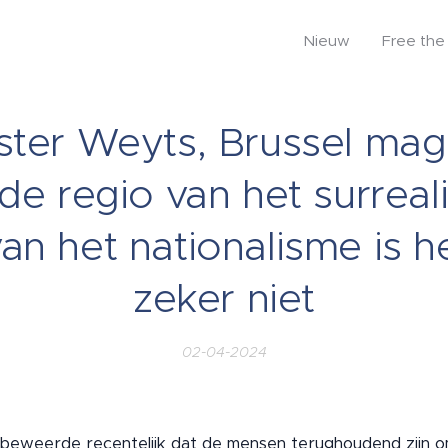
Nieuw
Free the 
ster Weyts, Brussel ma
de regio van het surrea
 van het nationalisme is h
zeker niet
02-04-2024
 beweerde recentelijk dat de mensen terughoudend zijn om