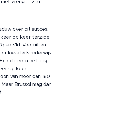
n met vreugde zou
aduw over dit succes.
 keer op keer terzijde
 Open Vld, Vooruit en
or kwaliteitsonderwijs
 Een doorn in het oog
keer op keer
idden van meer dan 180
kt. Maar Brussel mag dan
t.