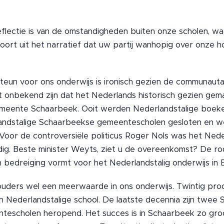
flectie is van de omstandigheden buiten onze scholen, wa
 voort uit het narratief dat uw partij wanhopig over onze h
eun voor ons onderwijs is ironisch gezien de communautaire
niet onbekend zijn dat het Nederlands historisch gezien gem
 gemeente Schaarbeek. Ooit werden Nederlandstalige boeke
andstalige Schaarbeekse gemeentescholen gesloten en we
 Voor de controversiële politicus Roger Nols was het Nede
g. Beste minister Weyts, ziet u de overeenkomst? De rod
n bedreiging vormt voor het Nederlandstalig onderwijs in B
 ouders wel een meerwaarde in ons onderwijs. Twintig proc
en Nederlandstalige school. De laatste decennia zijn twee
tescholen heropend. Het succes is in Schaarbeek zo gro