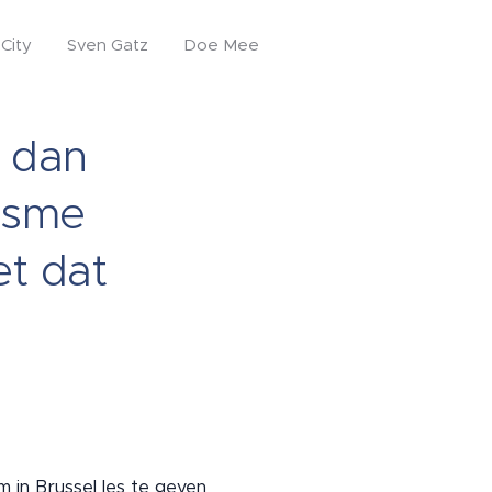
City
Sven Gatz
Doe Mee
g dan
lisme
et dat
 in Brussel les te geven