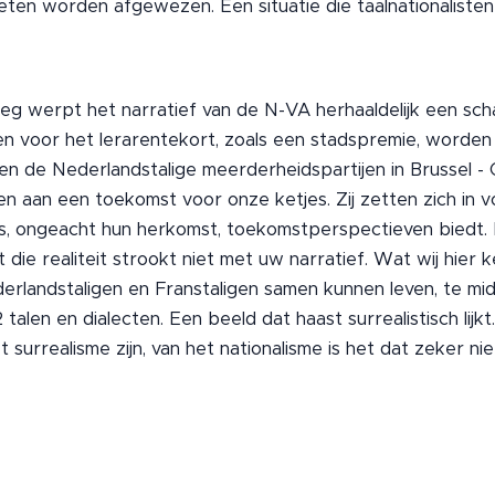
ten worden afgewezen. Een situatie die taalnationaliste
eg werpt het narratief van de N-VA herhaaldelijk een sch
en voor het lerarentekort, zoals een stadspremie, worden
ven de Nederlandstalige meerderheidspartijen in Brussel -
 aan een toekomst voor onze ketjes. Zij zetten zich in vo
ars, ongeacht hun herkomst, toekomstperspectieven biedt.
 die realiteit strookt niet met uw narratief. Wat wij hier 
erlandstaligen en Franstaligen samen kunnen leven, te m
2 talen en dialecten. Een beeld dat haast surrealistisch lij
surrealisme zijn, van het nationalisme is het dat zeker nie
e