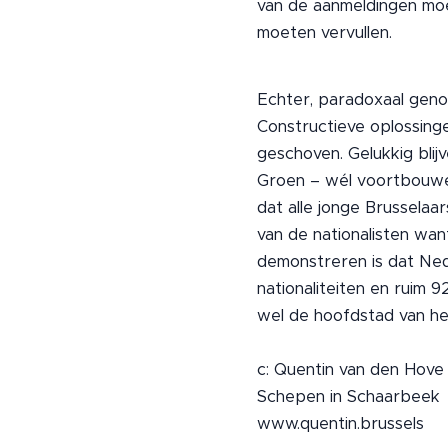
van de aanmeldingen moe
moeten vervullen.
Echter, paradoxaal geno
Constructieve oplossing
geschoven. Gelukkig blij
Groen – wél voortbouwen
dat alle jonge Brussela
van de nationalisten want
demonstreren is dat Ned
nationaliteiten en ruim 9
wel de hoofdstad van het 
c: Quentin van den Hov
Schepen in Schaarbeek
www.quentin.brussels