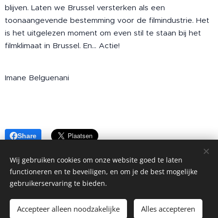
blijven. Laten we Brussel versterken als een
toonaangevende bestemming voor de filmindustrie. Het
is het uitgelezen moment om even stil te staan bij het
filmklimaat in Brussel. En... Actie!
Imane Belguenani
Share
Wij gebruiken cookies om onze website goed te laten
functioneren en te beveiligen, en om je de best mogelijke
gebruikerservaring te bieden.
BlueTalks
Alle rechten voorbehouden 2023
Accepteer alleen noodzakelijke
Alles accepteren
Cookies